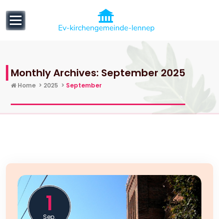
to
content
Informatives über Kirchen, Pagoden, Synagogen und
Moscheen!
Monthly Archives: September 2025
Home
>
2025
>
September
1
Sep.