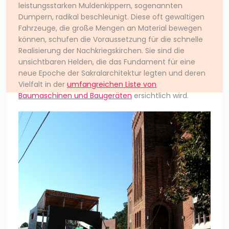
leistungsstarken Muldenkippern, sogenannten
Dumpern, radikal beschleunigt. Diese oft gewaltigen
Fahrzeuge, die große Mengen an Material bewegen
können, schufen die Voraussetzung für die schnelle
Realisierung der Nachkriegskirchen. Sie sind die
unsichtbaren Helden, die das Fundament für eine
neue Epoche der Sakralarchitektur legten und deren
Vielfalt in der
umfangreichen Liste von
Baumaschinen und Baugeräten
ersichtlich wird.