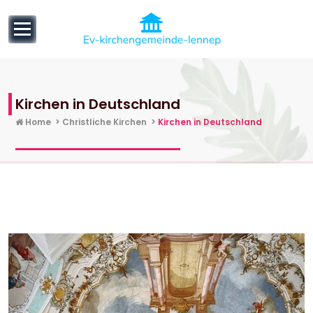
to
content
Informatives über Kirchen, Pagoden, Synagogen und
Moscheen!
Kirchen in Deutschland
Home
>
Christliche Kirchen
>
Kirchen in Deutschland